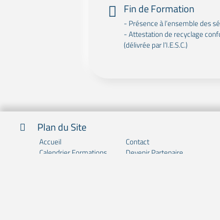
Fin de Formation
- Présence à l’ensemble des 
- Attestation de recyclage conf
(délivrée par l’I.E.S.C.)
Plan du Site
Accueil
Contact
Calendrier Formations
Devenir Partenaire
L'Equipe
Informations
Actualités
Galerie Photo
Nos Références
Nos Certifications