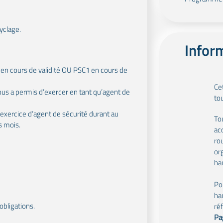
yclage.
Infor
E1 en cours de validité OU PSC1 en cours de
Ce
vous a permis d’exercer en tant qu’agent de
to
’exercice d’agent de sécurité durant au
To
s mois.
ac
ro
or
ha
Po
ha
obligations.
ré
Pa