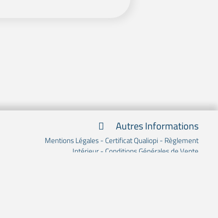
Autres Informations
Mentions Légales
-
Certificat Qualiopi
-
Règlement
Intérieur
-
Conditions Générales de Vente
IESC Formation est susceptible de faire appel à des
formateurs vacataires, sous traitants, en fonction de leurs
spécialités.